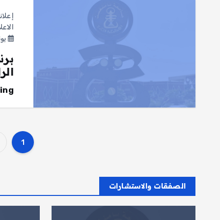
إعلان
الاعل
يونيو 2
برن
الر
ing
1
الصفقات والاستشارات