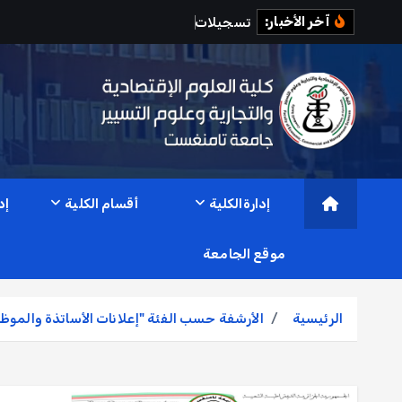
آخر الأخبار:
ت
س
ج
ي
ل
ت
ا
ل
م
ت
ح
ص
ل
إدارةالكلية
أقسام الكلية
إد
موقع الجامعة
الرئيسية
الأرشفة حسب الفئة "إعلانات الأساتذة والموظ