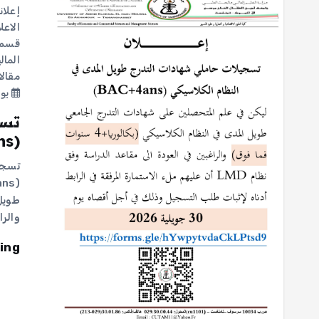
إعلان
الاعل
قسم ع
المال
مقالا
يوليو 1
تسج
(BAC+4 ans)
تسجي
والرا
ing