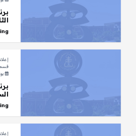
برن
الث
ing
إعلان
قسم ع
يونيو 2
برن
الس
ing
إعلان