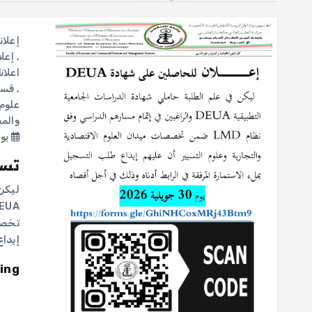
إعلان
,
إعلا
اعلان
,
قسم 
علوم 
والم
يوليو 1
تسج
ليكن 
تخصصا
إيدا
ing