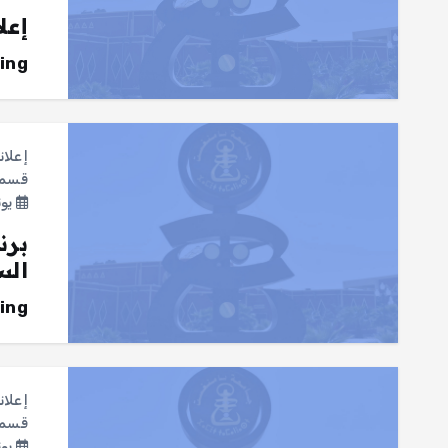
إعل
ing
إعلان
قسم ع
يونيو 4
برن
الس
ing
إعلان
قسم ا
يونيو 2