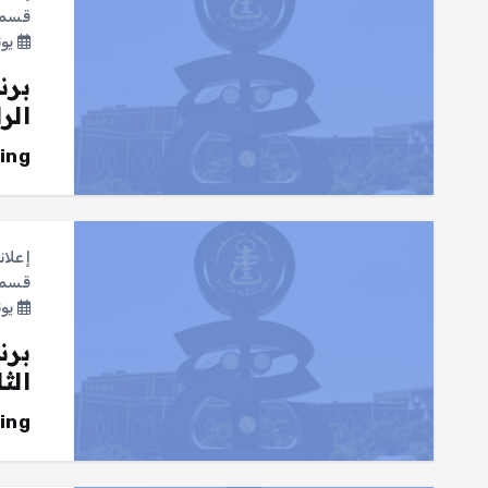
قسم ع
يونيو 2
برن
الر
ing
إعلان
قسم ع
يونيو 2
برن
الث
ing