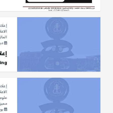
إعلان
الاعل
المال
ديسمب
إعل
ing
إعلان
الاعل
علوم 
مميز
يونيو 9