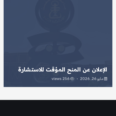
ف
ح
ا
ت
ا
ل
الإعلان عن المنح المؤقت للاستشارة
م
مايو 26, 2026
256 views
ق
ا