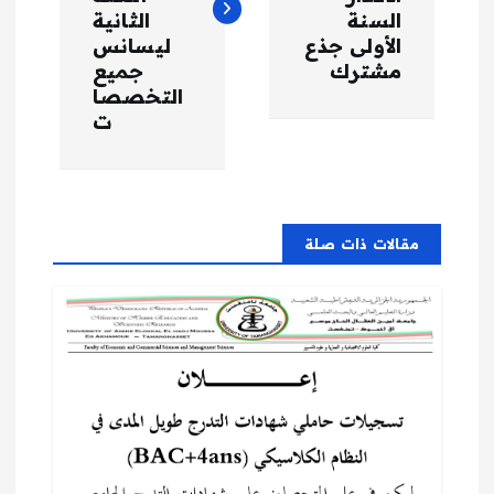
السنة
الثانية
ح
الأولى جذع
ليسانس
مشترك
جميع
ا
التخصصا
ت
ل
م
ق
مقالات ذات صلة
ا
ل
ا
ت