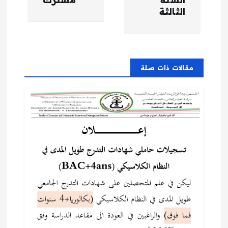
ا
الثالثة
ل
م
مقالات ذات صلة
ق
ا
ل
ا
ت