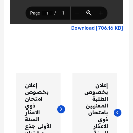
Download [706.16 KB]
ت
إعلان
إعلان
ص
بخصوص
بخصوص
الطلبة
امتحان
فّ
المعنيين
ذوي
بامتحان
الاعذار
ذوي
السنة
ح
الاعذار
الأولى جذع
السنة
مشترك