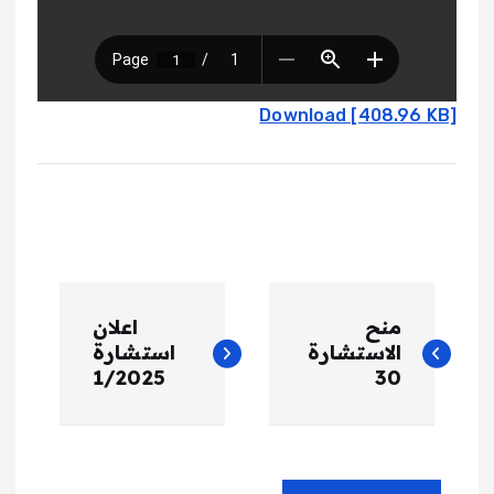
Download [408.96 KB]
ت
منح
اعلان
ص
الاستشارة
استشارة
1/2025
30
فّ
ح