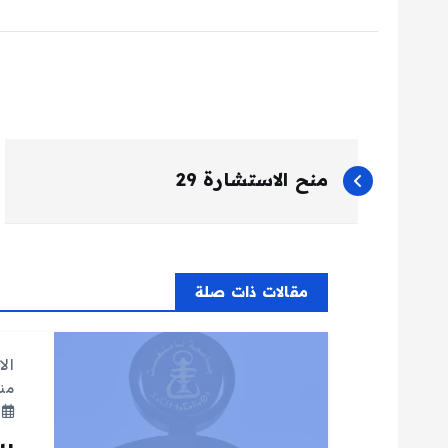
ت
منح الاستشارة 29
ص
فّ
مقالات ذات صلة
ح
الا
ا
منح
م
ل