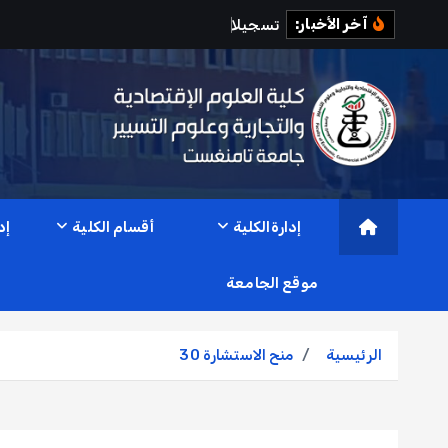
آخر الأخبار:
ت
س
ج
ي
ل
ت
ا
ل
م
ت
إدارةالكلية
أقسام الكلية
إد
موقع الجامعة
الرئيسية
منح الاستشارة 30