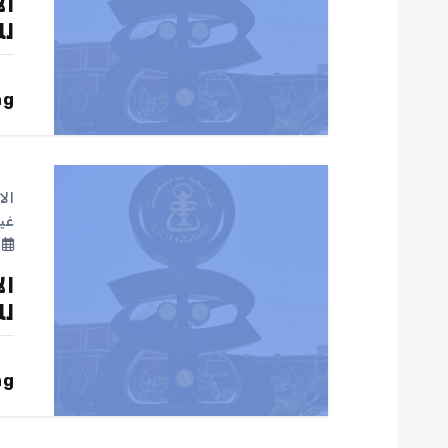
ال
لل
م
ق
ng
ا
الا
ل
غي
م
ا
ال
لل
ت
ng