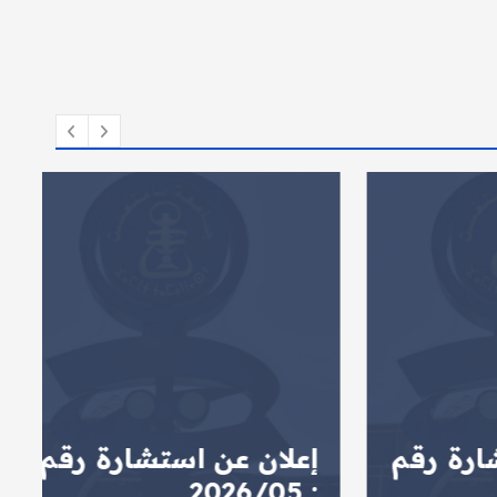
 رقم
إعلان عن استشارة رقم
ا
: 2026/05
ا