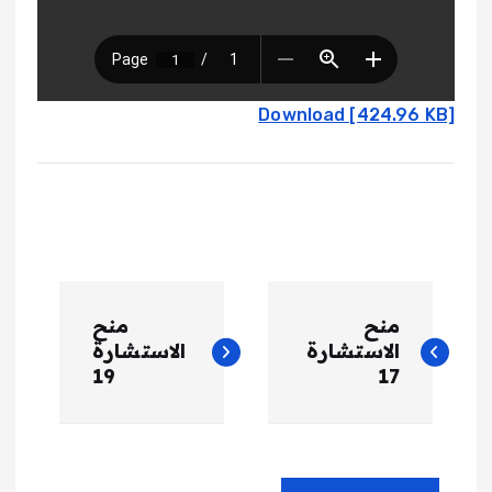
Download [424.96 KB]
ت
منح
منح
ص
الاستشارة
الاستشارة
19
17
فّ
ح