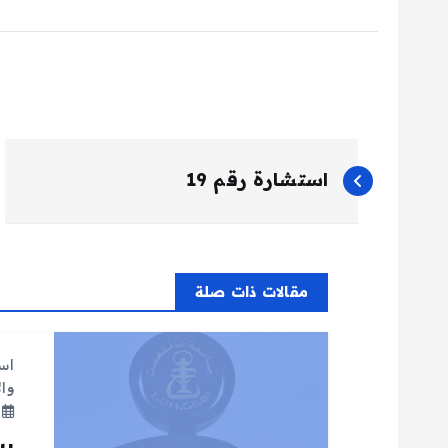
ت
استشارة رقم 19
ص
فّ
مقالات ذات صلة
ح
اس
ا
وا
م
ل