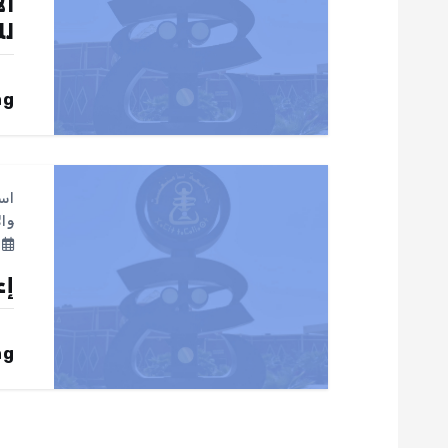
ال
لل
م
ق
ng
ا
اس
ل
وا
م
ا
إع
ت
ng