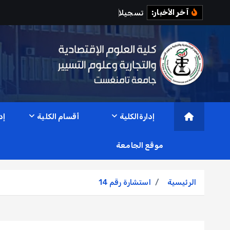
آخر الأخبار:
ت
س
ج
ي
ل
ت
ا
ل
م
إدارةالكلية
أقسام الكلية
إد
موقع الجامعة
الرئيسية
استشارة رقم 14