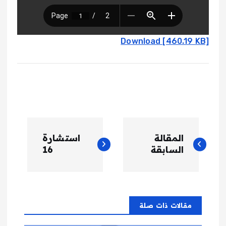
Download [460.19 KB]
ت
المقالة
استشارة
ص
السابقة
16
فّ
ح
مقالات ذات صلة