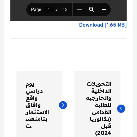
Download [1.65 MB]
ت
التحويلات
يوم
ص
الداخلية
دراسي
والخارجية
واقع
فّ
للطلبة
وافاق
القدامى
الاستثمار
(بكالوريا
بتامنغس
ح
قبل
ت
2024)