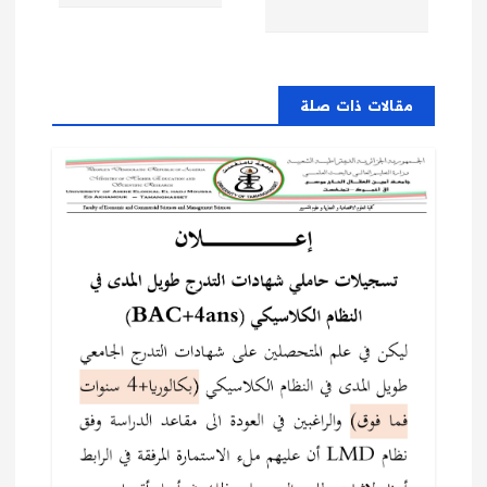
ا
ل
م
مقالات ذات صلة
ق
ا
ل
ا
ت