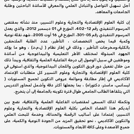
أجل تسهيل التواصل والتبادل العلمي والمعرفي للأساتذة الباحثين وطلبة
الجامعات والمعاهد.
إن كلية العلوم الإقتصادية والتجارية وعلوم التسيير، منذ نشأته بمقتضى
المرسوم التنفيذي رقم 12-402، المؤرخ في 01 ديسمبر 2012، والذي يعدل
المرسوم التنفيذي رقم 05-301، المؤرخ في 16 أوت 2005، شهد نقلة نوعية
وكمية فيما يخص التخصصات ، التأطير، عدد الطلبة الملتحقين
بالكلية،ومخرجات التأطير ، وذلك في إطار نظام ( ل،م،د) ، وهو ما يؤكد
الجهود المبذولة لمختلف الأطر التعليمية والبيداغوجية من أساتذة
وموظفين في سبيل الوصول إلى درجة الفاعلية العلمية والثقافية، ويبدأ ذلك
من خلال تفعيل دور فريق التكوين واللجان البيداغوجية، والذي استوفى في
كلية العلوم الإقتصادية والتجارية وعلوم التسيير كل متطلبات الإعتماد
الأكاديمي في إطار مطابقة وموائمة عروض التكوين لجميع المستويات (
ليسانس، ماستر، دكتوراه) ، بما يجعلها أكثر دقة وأشمل لمحاور التدريس
التي يتلقاها الطالب الجامعي طوال فترة تكوينه بالجامعة إلى أن يتخرج.
وتكملة لذلك المسعى لمقتضيات الفاعلية العلمية والثقافية، نضع بين
أيديكم هذا الفضاء الخاص بكلية العلوم الإقتصادية والتجارية وعلوم
التسيير، إعتمادا على أساليب الرقمنة والحداثة، وخدمة للبحث العلمي
والتكوين الأكاديمي ، نحو تحقيق المزيد من الجودة النوعية والكمية، على
جميع الأصعدة وعلى كافة الأبعاد والمستويات.