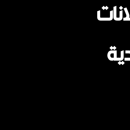
انات
ية